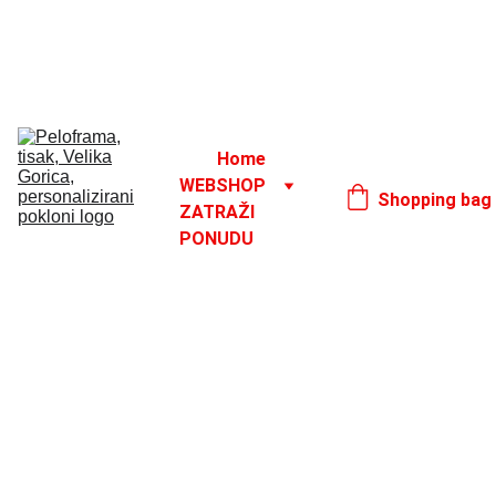
Godišnji odmor od 1. 8. do 16. 8.
17. 8.
Home
WEBSHOP
Shopping bag
ZATRAŽI 
PONUDU