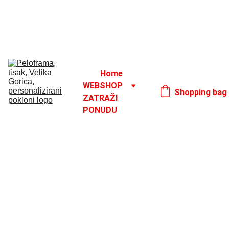
Godišnji odmor od 1. 8. do 16. 8.
17. 8.
Home
WEBSHOP
Shopping bag
ZATRAŽI 
PONUDU
2/22/2024
1 min read