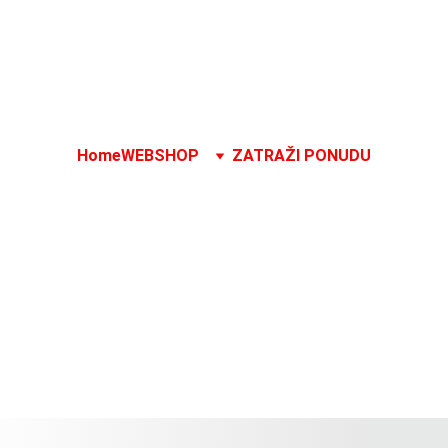
Godišnji odmor od 1. 8. do 16. 8.
Home
WEBSHOP
ZATRAŽI PONUDU