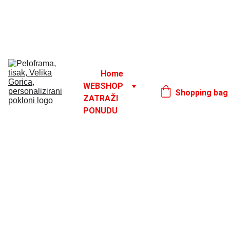
Godišnji odmor od 1. 8. do 16. 8.
17. 8.
Home
WEBSHOP
Shopping bag
ZATRAŽI 
PONUDU