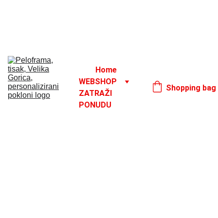
Godišnji odmor od 1. 8. do 16. 8.
17. 8.
Home
WEBSHOP
Shopping bag
ZATRAŽI 
PONUDU