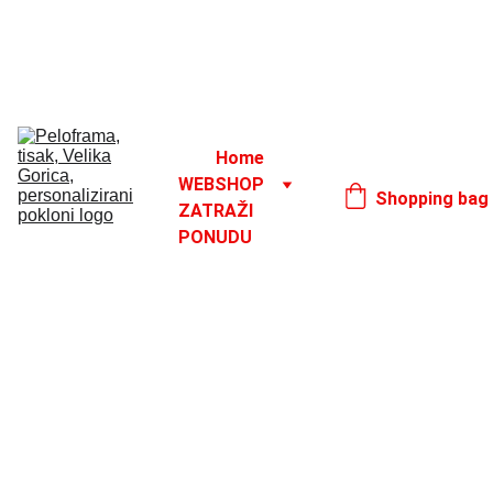
Godišnji odmor od 1. 8. do 16. 8.
17. 8.
Home
WEBSHOP
Shopping bag
ZATRAŽI 
PONUDU