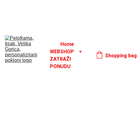
Godišnji odmor od 1. 8. do 16. 8.
17. 8.
Home
WEBSHOP
Shopping bag
ZATRAŽI 
PONUDU