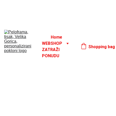
Godišnji odmor od 1. 8. do 16. 8.
17. 8.
Home
WEBSHOP
Shopping bag
ZATRAŽI 
PONUDU