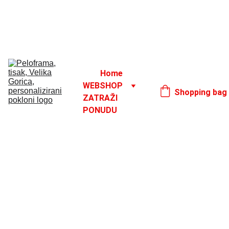
Godišnji odmor od 1. 8. do 16. 8.
17. 8.
Home
WEBSHOP
Shopping bag
ZATRAŽI 
PONUDU