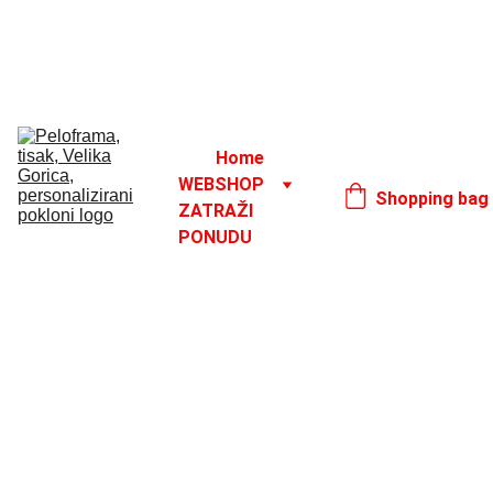
Godišnji odmor od 1. 8. do 16. 8.
17. 8.
Home
WEBSHOP
Shopping bag
ZATRAŽI 
PONUDU