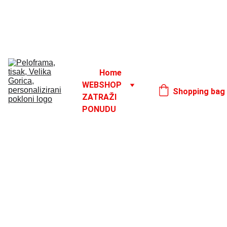
Godišnji odmor od 1. 8. do 16. 8.
17. 8.
Home
WEBSHOP
Shopping bag
ZATRAŽI 
PONUDU