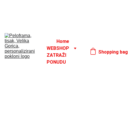
Godišnji odmor od 1. 8. do 16. 8.
17. 8.
Home
WEBSHOP
Shopping bag
ZATRAŽI 
PONUDU