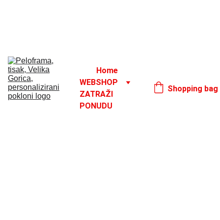
Godišnji odmor od 1. 8. do 16. 8.
17. 8.
Home
WEBSHOP
Shopping bag
ZATRAŽI 
PONUDU