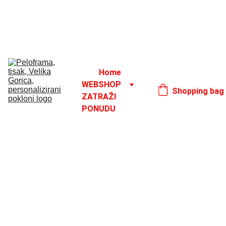
Godišnji odmor od 1. 8. do 16. 8.
17. 8.
Home
WEBSHOP
Shopping bag
ZATRAŽI 
PONUDU