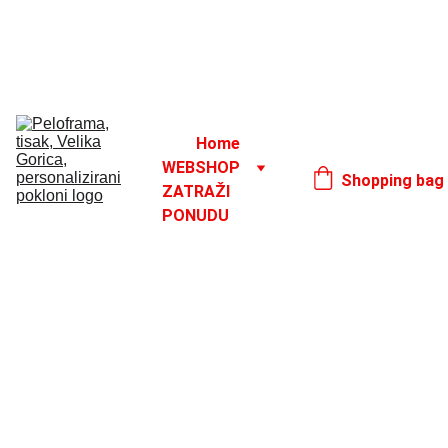
Godišnji odmor od 1. 8. do 16. 8.
17. 8.
Home
WEBSHOP
Shopping bag
ZATRAŽI 
PONUDU