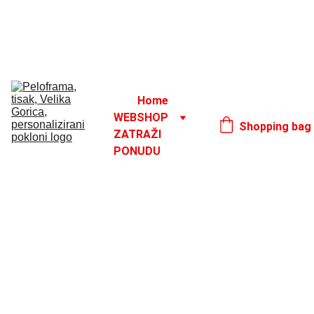
Godišnji odmor od 1. 8. do 16. 8.
17. 8.
Home
WEBSHOP
Shopping bag
ZATRAŽI 
PONUDU