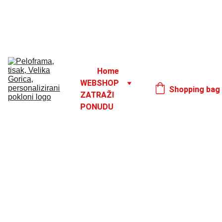
Godišnji odmor od 1. 8. do 16. 8.
17. 8.
Home
WEBSHOP
Shopping bag
ZATRAŽI 
PONUDU