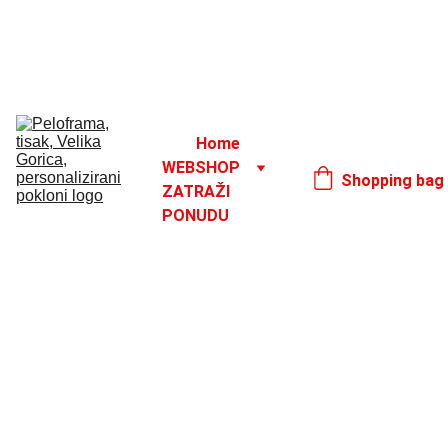
Godišnji odmor od 1. 8. do 16. 8.
17. 8.
Home
WEBSHOP
Shopping bag
ZATRAŽI 
PONUDU