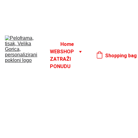
Godišnji odmor od 1. 8. do 16. 8.
17. 8.
Home
WEBSHOP
Shopping bag
ZATRAŽI 
PONUDU