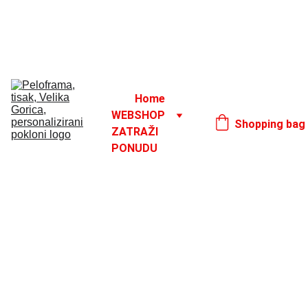
Godišnji odmor od 1. 8. do 16. 8.
17. 8.
Home
WEBSHOP
Shopping bag
ZATRAŽI 
PONUDU