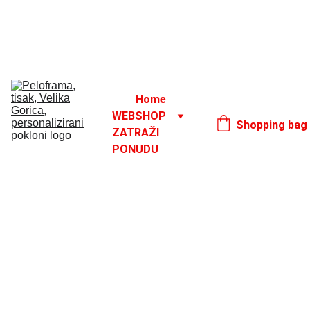
Godišnji odmor od 1. 8. do 16. 8.
17. 8.
Home
WEBSHOP
Shopping bag
ZATRAŽI 
PONUDU
Uskrsni pokloni i 
personalizirani 
proizvodi za Uskrs