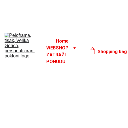
Godišnji odmor od 1. 8. do 16. 8.
17. 8.
Home
WEBSHOP
Shopping bag
ZATRAŽI 
PONUDU